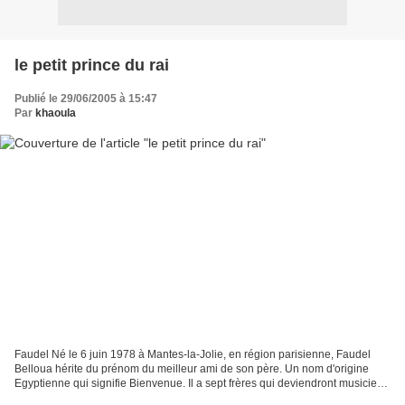
le petit prince du rai
Publié le 29/06/2005 à 15:47
Par
khaoula
Faudel Né le 6 juin 1978 à Mantes-la-Jolie, en région parisienne, Faudel
Belloua hérite du prénom du meilleur ami de son père. Un nom d'origine
Egyptienne qui signifie Bienvenue. Il a sept frères qui deviendront musiciens
tout comme lui . Chaque été,...