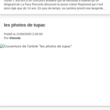
Usher C’est lors d’un concours amateur qui se déroulait à Atlanta qu’un
dirigeant de La Face Records découvre le jeune Usher Raymond qui n’est
alors âgé que de 14 ans. En peu de temps, sa carrière prend une tangente
étonnante puisque L.A. Reid n’hésite...
les photos de tupac
Publié le 21/06/2005 à 00:00
Par
khaoula