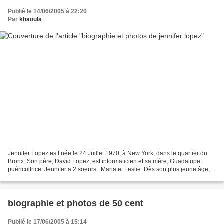
Publié le 14/06/2005 à 22:20
Par
khaoula
Jennifer Lopez es t née le 24 Juillet 1970, à New York, dans le quartier du
Bronx. Son père, David Lopez, est informaticien et sa mère, Guadalupe,
puéricultrice. Jennifer a 2 soeurs : Maria et Leslie. Dès son plus jeune âge,
elle sait ce qu'elle veut...
biographie et photos de 50 cent
Publié le 17/06/2005 à 15:14