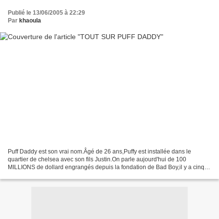
Publié le 13/06/2005 à 22:29
Par
khaoula
Puff Daddy est son vrai nom.Âgé de 26 ans,Puffy est installée dans le
quartier de chelsea avec son fils Justin.On parle aujourd'hui de 100
MILLIONS de dollard engrangés depuis la fondation de Bad Boy,il y a cinq
ans.«I'll be missing you»,son dernier CD...