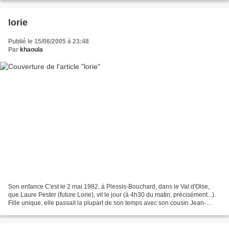
lorie
Publié le 15/06/2005 à 23:48
Par
khaoula
Son enfance C'est le 2 mai 1982, à Plessis-Bouchard, dans le Val d'Oise,
que Laure Pester (future Lorie), vit le jour (à 4h30 du matin, précisément...).
Fille unique, elle passait la plupart de son temps avec son cousin Jean-
Roland, dit JR, et sa voisine...