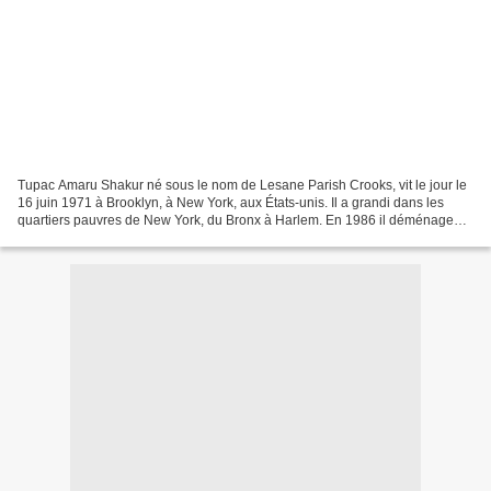
Tupac Amaru Shakur né sous le nom de Lesane Parish Crooks, vit le jour le
16 juin 1971 à Brooklyn, à New York, aux États-unis. Il a grandi dans les
quartiers pauvres de New York, du Bronx à Harlem. En 1986 il déménagea à
Baltimore où il s’inscrit à l’école...